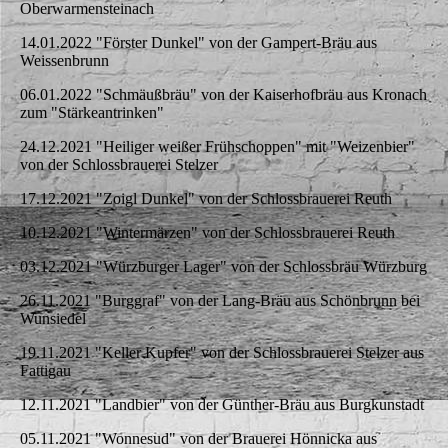
Oberwarmensteinach
14.01.2022 "Förster Dunkel" von der Gampert-Bräu aus
Weissenbrunn
06.01.2022 "Schmäußbräu" von der Kaiserhofbräu aus Kronach
zum "Stärkeantrinken"
24.12.2021 "Heiliger weißer Frühschoppen" mit "Weizenbier"
von der Schlossbrauerei Stelzer
17.12.2021 "Zoigl Dunkel" von der Schlossbrauerei Reuth
10.12.2021 "Wintermärzen" von der Schlossbrauerei Reuth
03.12.2021 "Würzburger Lager" von der Schlossbräu Würzburg
26.11.2021 "Burggraf" von der Lang-Bräu aus Schönbrunn bei
Wunsiedel
19.11.2021 "Keller Kupfer" von der Schlossbrauerei Stelzer aus
Fattigau
12.11.2021 "Landbier" von der Günther-Bräu aus Burgkunstadt
05.11.2021 "Wonnesud" von der Brauerei Hönnicka aus