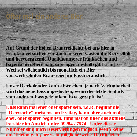
Öfter mal ein anderes Bier!
Auf Grund der hohen Brauereidichte bei uns hier in
Franken versuchen wir auch unseren
Gästen die Biervielfalt
und hervorragende Qualität unserer fränkischen und
bayerischen Biere nahezubringen,
deshalb gibt es im
Wechsel wöchentlich bis monatlich ein Bier
von wechselnden Brauereien im Fassbieranstich.
Unser Bierkalender kann abweichen, je nach Verfügbarkeit
wird das neue Fass angestochen, wenn der letzte Schluck
vom anderen Fass getrunken, bzw. gezapft ist!
Dass kann mal eher oder später sein, i.d.R. beginnt die
"Bierwoche" meistens am Freitag, kann aber auch mal
eher, oder später beginnen, Information über das aktuelle
Fassbier im Anstich unter 09284 / 7574
Unter dieser
Nummer sind auch Reservierungen möglich,
wenn keiner
ans Telefon geht,
herrscht möglicherweise Hochbetrieb!