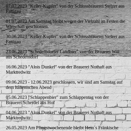
07.07.2023 "Keller-Kupfer" von der Schlossbrauerei Stelzer aus
Fattigau
01.07.2023 Am Samstag bleibt wegen der Vielzahl an Festen die
Wirtschaft geschlossen.
30.06.2023 "Keller-Kupfer" von der Schlossbrauerei Stelzer aus
Fattigau
23.06.2023 "Schederndorfer Landbier" von der Brauerei Will
aus Schederndorf
16.06.2023 "Alois Dunkel" von der Brauerei Nothaft aus
Marktredwitz
09.06.2023 - 12.06.2023 geschlossen, wir sind am Samstag auf
dem Italienischen Abend
05.06.2023 "Schlappenbier" zum Schlappentag von der
Brauerei Scherdel aus Hof
04.06.2023 "Alois Dunkel" von der Brauerei Nothaft aus
Marktredwitz
26.05.2023 Am Pfingstwochenende bleibt Hein´s Fränkische