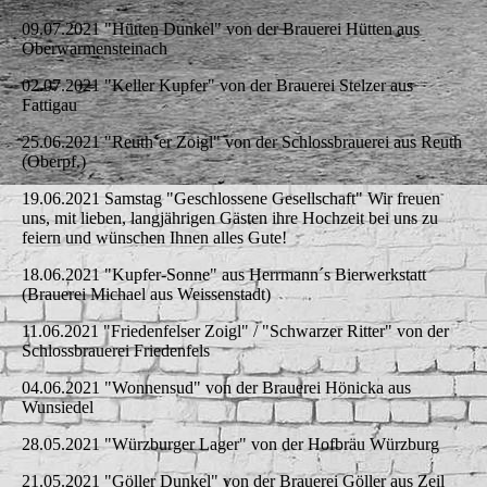
09.07.2021 "Hütten Dunkel" von der Brauerei Hütten aus
Oberwarmensteinach
02.07.2021 "Keller Kupfer" von der Brauerei Stelzer aus
Fattigau
25.06.2021 "Reuth´er Zoigl" von der Schlossbrauerei aus Reuth
(Oberpf.)
19.06.2021 Samstag "Geschlossene Gesellschaft" Wir freuen
uns, mit lieben, langjährigen Gästen ihre Hochzeit bei uns zu
feiern und wünschen Ihnen alles Gute!
18.06.2021 "Kupfer-Sonne" aus Herrmann´s Bierwerkstatt
(Brauerei Michael aus Weissenstadt)
11.06.2021 "Friedenfelser Zoigl" / "Schwarzer Ritter" von der
Schlossbrauerei Friedenfels
04.06.2021 "Wonnensud" von der Brauerei Hönicka aus
Wunsiedel
28.05.2021 "Würzburger Lager" von der Hofbräu Würzburg
21.05.2021 "Göller Dunkel" von der Brauerei Göller aus Zeil