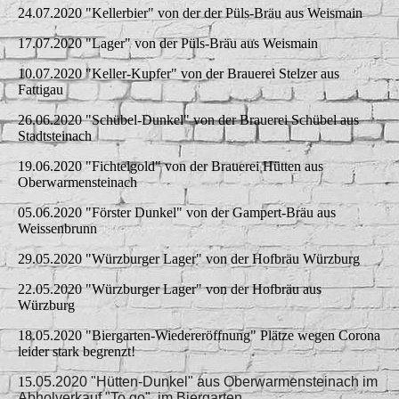
24.07.2020 "Kellerbier" von der der Püls-Bräu aus Weismain
17.07.2020 "Lager" von der Püls-Bräu aus Weismain
10.07.2020 "Keller-Kupfer" von der Brauerei Stelzer aus
Fattigau
26.06.2020 "Schübel-Dunkel" von der Brauerei Schübel aus
Stadtsteinach
19.06.2020 "Fichtelgold" von der Brauerei Hütten aus
Oberwarmensteinach
05.06.2020 "Förster Dunkel" von der Gampert-Bräu aus
Weissenbrunn
29.05.2020 "Würzburger Lager" von der Hofbräu Würzburg
22.05.2020 "Würzburger Lager" von der Hofbräu aus
Würzburg
18.05.2020 "Biergarten-Wiedereröffnung" Plätze wegen Corona
leider stark begrenzt!
15
.05.2020 "Hütten-Dunkel" aus Oberwarmensteinach im
Abholverkauf "To go" im Biergarten