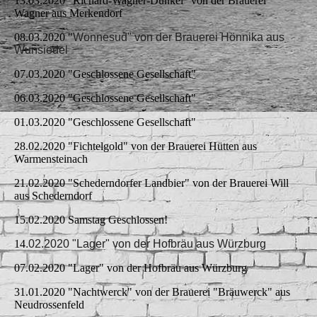
13.03.2020 "Richard-Wagner-Dunkel" von der Brauerei
Wagner aus Merkendorf
08.03.2020 "
Wonnesud" von der Brauerei Hönnika aus
Wunsiedel
07.03.2020 "Geschlossene Gesellschaft"
06.03.2020 "Geschlossene Gesellschaft"
01.03.2020 "Geschlossene Gesellschaft"
28.02.2020 "Fichtelgold" von der Brauerei Hütten aus
Warmensteinach
21.02.2020 "Schederndorfer Landbier" von der Brauerei Will
aus Schederndorf
15.02.2020 Samstag Geschlossen!
14
.02.2020 "Lager" von der Hofbräu aus Würzburg
07.02.2020 "Lager" von der Hofbräu aus Würzburg
31.01.2020 "Nachtwerck" von der Brauerei "Bräuwerck" aus
Neudrossenfeld