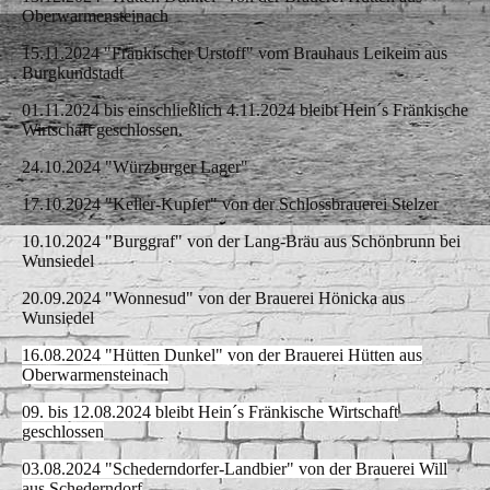
Oberwarmensteinach
15.11.2024 "Fränkischer Urstoff" vom Brauhaus Leikeim aus
Burgkundstadt
01.11.2024 bis einschließlich 4.11.2024 bleibt Hein´s Fränkische
Wirtschaft geschlossen.
24.10.2024 "Würzburger Lager"
17.10.2024 "Keller-Kupfer" von der Schlossbrauerei Stelzer
10.10.2024 "Burggraf" von der Lang-Bräu aus Schönbrunn bei
Wunsiedel
20.09.2024 "Wonnesud" von der Brauerei Hönicka aus
Wunsiedel
16.08.2024 "Hütten Dunkel" von der Brauerei Hütten aus
Oberwarmensteinach
09. bis 12.08.2024 bleibt Hein´s Fränkische Wirtschaft
geschlossen
03.08.2024 "Schederndorfer-Landbier" von der Brauerei Will
aus Schederndorf