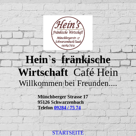
Hein`s fränkische
Wirtschaft
Café Hein
Willkommen bei Freunden....
Münchberger Strasse 17
95126 Schwarzenbach
Telefon
09284 / 75 74
STARTSEITE