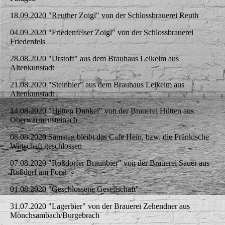
18.09.2020 "Reuther Zoigl" von der Schlossbrauerei Reuth
04.09.2020 "Friedenfelser Zoigl" von der Schlossbrauerei
Friedenfels
28.08.2020 "Urstoff" aus dem Brauhaus Leikeim aus
Altenkunstadt
21.08.2020 "Steinbier" aus dem Brauhaus Leikeim aus
Altenkunstadt
14.08.2020 "Hütten Dunkel" von der Brauerei Hütten aus
Oberwarmensteinach
08.08.2020 Samstag bleibt das Cafe Hein, bzw. die Fränkische
Wirtschaft geschlossen
07.08.2020 "Roßdorfer Braunbier" von der Brauerei Sauer aus
Roßdorf am Forst
01.08.2020 "Geschlossene Gesellschaft"
31.07.2020 "Lagerbier" von der Brauerei Zehendner aus
Mönchsambach/Burgebrach