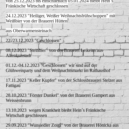
von 25.12.2023 bis einschließlich 05.01.2024 bleibt Hein´s
Fränkische Wirtschaft geschlossen
24.12.2023 "Heiliger, Weißer Weihnachtsfrühschoppen" mit
Weißbier von der Brauerei Hütten
aus Oberwarmensteinach
22./23.12.2023 "Geschlossen"
08.12.2023 "Steinbier" von der Brauerei Leikeim aus
Altenkunstadt
01.12.-04.12.2023 "Geschlossen" wir sind auf der
Glühweinparty und dem Weihnachtsmarkt im Rathaushof
17.11.2023 "Keller Kupfer" von der Schlossbrauerei Stelzer aus
Fattigau
28.10.2023 "Förster Dunkel" von der Brauerei Gampert aus
Weissenbrunn
13.10.2023 wegen Krankheit bleibt Hein´s Fränkische
Wirtschaft geschlossen
29.09.2023 "Wunsiedler Zoigl" von der Brauerei Hönicka aus