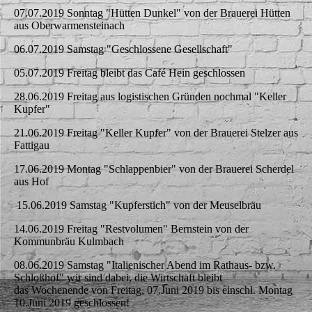
07.07.2019 Sonntag "Hütten Dunkel" von der Brauerei Hütten
aus Oberwarmensteinach
06.07.2019 Samstag "Geschlossene Gesellschaft"
05.07.2019 Freitag bleibt das Café Hein geschlossen
28.06.2019 Freitag aus logistischen Gründen nochmal "Keller
Kupfer"
21.06.2019 Freitag "Keller Kupfer" von der Brauerei Stelzer aus
Fattigau
17.06.2019 Montag "Schlappenbier" von der Brauerei Scherdel
aus Hof
15.06.2019 Samstag "Kupferstich" von der Meuselbräu
14.06.2019 Freitag "Restvolumen" Bernstein von der
Kommunbräu Kulmbach
08.06.2019 Samstag "Italienischer Abend im Rathaus- bzw.
Schloßhof" wir sind dabei, die Wirtschaft bleibt
das Wochenende von Freitag, 07.Juni 2019 bis einschl. Montag
10.Juni 2019 geschlossen!