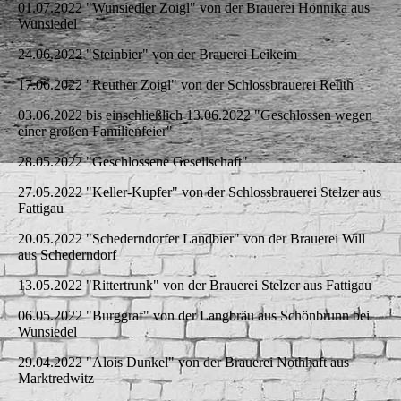
01.07.2022 "Wunsiedler Zoigl" von der Brauerei Hönnika aus
Wunsiedel
24.06.2022 "Steinbier" von der Brauerei Leikeim
17.06.2022 "Reuther Zoigl" von der Schlossbrauerei Reuth
03.06.2022 bis einschließlich 13.06.2022 "Geschlossen wegen
einer großen Familienfeier"
28.05.2022 "Geschlossene Gesellschaft"
27.05.2022 "Keller-Kupfer" von der Schlossbrauerei Stelzer aus
Fattigau
20.05.2022 "Schederndorfer Landbier" von der Brauerei Will
aus Schederndorf
13.05.2022 "Rittertrunk" von der Brauerei Stelzer aus Fattigau
06.05.2022 "Burggraf" von der Langbräu aus Schönbrunn bei
Wunsiedel
29.04.2022 "Alois Dunkel" von der Brauerei Nothhaft aus
Marktredwitz