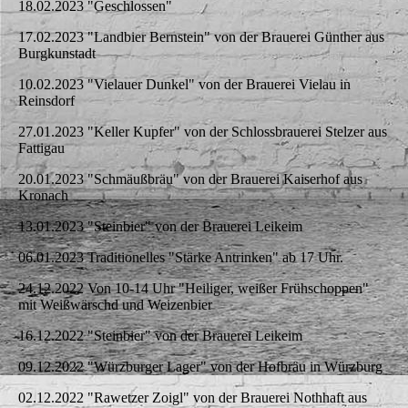
18.02.2023 "Geschlossen"
17.02.2023 "Landbier Bernstein" von der Brauerei Günther aus
Burgkunstadt
10.02.2023 "Vielauer Dunkel" von der Brauerei Vielau in
Reinsdorf
27.01.2023 "Keller Kupfer" von der Schlossbrauerei Stelzer aus
Fattigau
20.01.2023 "Schmäußbräu" von der Brauerei Kaiserhof aus
Kronach
13.01.2023 "Steinbier" von der Brauerei Leikeim
06.01.2023 Traditionelles "Stärke Antrinken" ab 17 Uhr.
24.12.2022 Von 10-14 Uhr "Heiliger, weißer Frühschoppen"
mit Weißwärschd und Weizenbier
16.12.2022 "Steinbier" von der Brauerei Leikeim
09.12.2022 "Würzburger Lager" von der Hofbräu in Würzburg
02.12.2022 "Rawetzer Zoigl" von der Brauerei Nothhaft aus