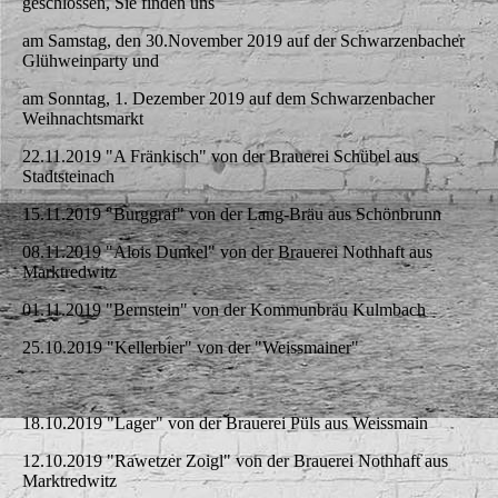
geschlossen, Sie finden uns
am Samstag, den 30.November 2019 auf der Schwarzenbacher
Glühweinparty und
am Sonntag, 1. Dezember 2019 auf dem Schwarzenbacher
Weihnachtsmarkt
22.11.2019 "A Fränkisch" von der Brauerei Schübel aus
Stadtsteinach
15.11.2019 "Burggraf" von der Lang-Bräu aus Schönbrunn
08.11.2019 "Alois Dunkel" von der Brauerei Nothhaft aus
Marktredwitz
01.11.2019 "Bernstein" von der Kommunbräu Kulmbach
25.10.2019 "Kellerbier" von der "Weissmainer"
18.10.2019 "Lager" von der Brauerei Püls aus Weissmain
12.10.2019 "Rawetzer Zoigl" von der Brauerei Nothhaft aus
Marktredwitz