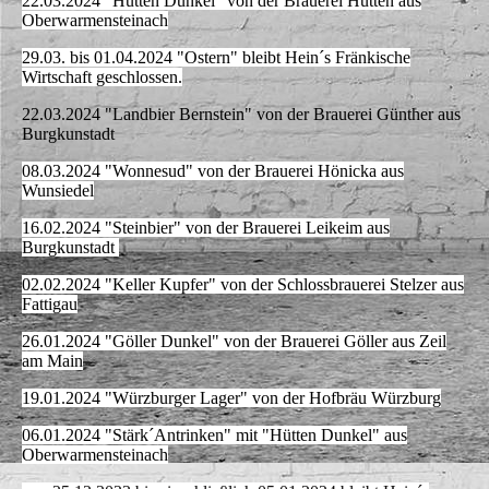
22.03.2024 "Hütten Dunkel" von der Brauerei Hütten aus
Oberwarmensteinach
29.03. bis 01.04.2024 "Ostern" bleibt Hein´s Fränkische
Wirtschaft geschlossen.
22.03.2024 "Landbier Bernstein" von der Brauerei Günther aus
Burgkunstadt
08.03.2024 "Wonnesud" von der Brauerei Hönicka aus
Wunsiedel
16.02.2024 "Steinbier" von der Brauerei Leikeim aus
Burgkunstadt
02.02.2024 "Keller Kupfer" von der Schlossbrauerei Stelzer aus
Fattigau
26.01.2024 "Göller Dunkel" von der Brauerei Göller aus Zeil
am Main
19.01.2024 "Würzburger Lager" von der Hofbräu Würzburg
06.01.2024 "Stärk´Antrinken" mit "Hütten Dunkel" aus
Oberwarmensteinach