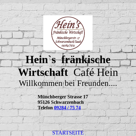
Hein`s fränkische
Wirtschaft
Café Hein
Willkommen bei Freunden....
Münchberger Strasse 17
95126 Schwarzenbach
Telefon
09284 / 75 74
STARTSEITE