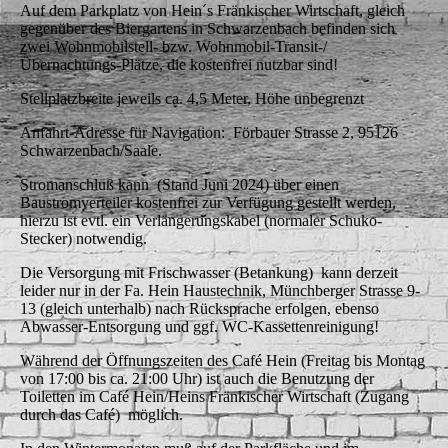
Auf dem Parkplatz von Hein´s Fränkischer Wirtschaft, gleich
gegenüber des Biergartens in Schwarzenbach befinden sich
zwei Wohnmobilstell- bzw. Wohnmobil-Transit-/
Übernachtungs-Plätze, die kostenfrei nutzbar sind!
Stellplatzbreite jeweils ca. 4,5 Meter, Höhe unbegrenzt
Anfahrt-Adresse für Navigation: Förbauer Strasse 2, 95126
Schwarzenbach/Saale.
Stromanschluß kann (Stand Juni 2024) über einen
Baustromverteiler kostenfrei zur Verfügung gestellt werden,
hierzu ist evtl. ein Verlängerungskabel (normaler Schuko-
Stecker) notwendig.
Die Versorgung mit Frischwasser (Betankung) kann derzeit
leider nur in der Fa. Hein Haustechnik, Münchberger Strasse 9-
13 (gleich unterhalb) nach Rücksprache erfolgen, ebenso
Abwasser-Entsorgung und ggf. WC-Kassettenreinigung!
Während der Öffnungszeiten des Café Hein (Freitag bis Montag
von 17:00 bis ca. 21:00 Uhr) ist auch die Benutzung der
Toiletten im Café Hein/Heins Fränkischer Wirtschaft (Zugang
durch das Café) möglich.