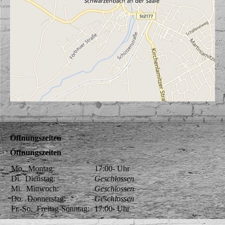
Öffnungszeiten
Öffnungszeiten
Mo.
Montag:
17:00-
Uhr
Di.
Dienstag:
Geschlossen
Mi.
Mittwoch:
Geschlossen
Do.
Donnerstag:
Geschlossen
Fr.-So.
Freitag-Sonntag:
17:00-
Uhr